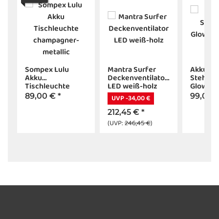
Sompex Lulu
Mantra Surfer
Akku LE
ß
Akku
Deckenventilator
Stehleu
Tischleuchte
LED weiß-holz
Glowing
champagner-
3
89,00 €
*
99,00 
UVP -34,00 €
metallic
212,45 €
*
(UVP:
246,45 €
)