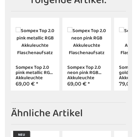
folgende Artikel:
Sompex Top 2.0
Sompex Top 2.0
Sompex 
pink metallic RGB
neon pink RGB
gold RG
Akkuleuchte
Akkuleuchte
Akkuleu
Flaschenaufsatz
Flaschenaufsatz
Flasche
69,00 €
*
69,00 €
*
79,00 
Ähnliche Artikel
NEU