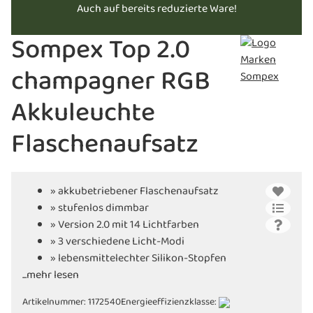
Auch auf bereits reduzierte Ware!
Sompex Top 2.0
champagner RGB
Akkuleuchte
Flaschenaufsatz
» akkubetriebener Flaschenaufsatz
» stufenlos dimmbar
» Version 2.0 mit 14 Lichtfarben
» 3 verschiedene Licht-Modi
» lebensmittelechter Silikon-Stopfen
...mehr lesen
» inkl. Ladekabel USB-C
Artikelnummer:
1172540
Energieeffizienzklasse: