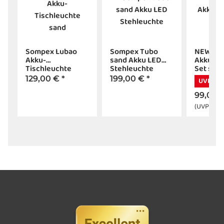
Sompex Lubao
Sompex Tubo
NEWDES
Akku-
sand Akku LED
Akkuleu
d
Tischleuchte
Stehleuchte
Set san
sand
129,00 €
*
199,00 €
*
UVP -10
99,00 
(UVP:
199