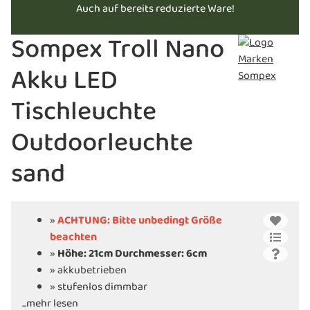
Auch auf bereits reduzierte Ware!
Sompex Troll Nano
Akku LED
Tischleuchte
Outdoorleuchte
sand
»
ACHTUNG: Bitte unbedingt Größe
beachten
»
Höhe: 21cm Durchmesser: 6cm
» akkubetrieben
» stufenlos dimmbar
...mehr lesen
» langlebige LED Technologie