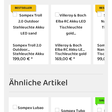
BESTSELLER
BESTSEL
Sompex Troll 2.0
Villeroy & Boch
Sompex 
Outdoor
Elba RC Akku LED
Nano RC
Stehleuchte Akku
Tischleuchte gold
Tischle
LED sand
gebürstet
olivgrün
199,00 €
*
169,00 €
*
99,00 
Ähnliche Artikel
SALE 50