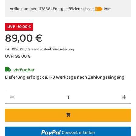
» 2 Lichtfarben: 2200 + 3000 K
Artikelnummer:
1178584
Energieeffizienzklasse:
» Schutzart IP54 - outdoortauglich
» inkl. praktischer Ladestation
UVP -10,00 €
89,00 €
inkl. 19% USt. ,
Versandkostenfreie Lieferung
UVP
:
99,00 €
verfügbar
Lieferung erfolgt ca. 1-3 Werktage nach Zahlungseingang
Consent erteilen