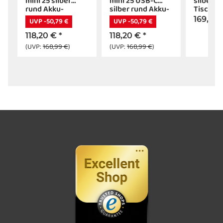
mini 25 silber
mini 25 USB-C
silber A
D
rund Akku-
silber rund Akku-
Tischle
Tischleuchte LED
Tischleuchte LED
169,00
UVP -50,79 €
UVP -50,79 €
118,20 €
*
118,20 €
*
(UVP:
168,99 €
)
(UVP:
168,99 €
)