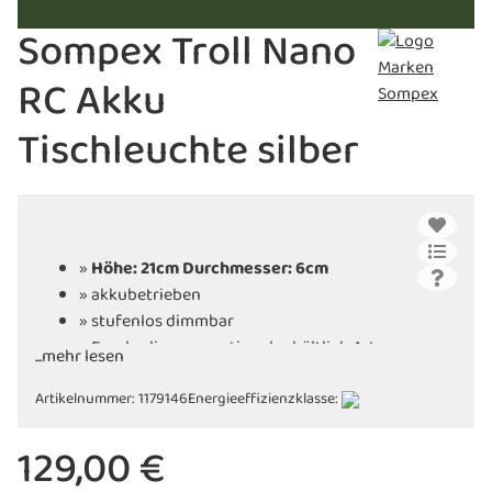
Sompex Troll Nano
RC Akku
Tischleuchte silber
»
Höhe: 21cm Durchmesser: 6cm
» akkubetrieben
» stufenlos dimmbar
» Fernbedienung optional erhältlich Art.
...mehr lesen
11970991
Artikelnummer:
» langlebige LED Technologie
1179146
Energieeffizienzklasse:
» Lichtfarben: 2200 bis 3000 K
129,00 €
» Schutzart IP54 - outdoortauglich
» inkl. praktischer Ladestation