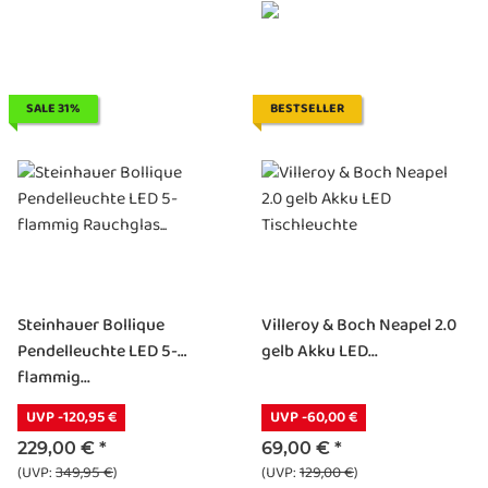
SALE 31%
BESTSELLER
Steinhauer Bollique
Villeroy & Boch Neapel 2.0
Pendelleuchte LED 5-
gelb Akku LED...
flammig...
UVP -120,95 €
UVP -60,00 €
229,00 €
*
69,00 €
*
(UVP:
349,95 €
)
(UVP:
129,00 €
)