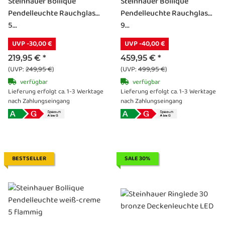
Steinhauer Bollique
Steinhauer Bollique
Pendelleuchte Rauchglas
Pendelleuchte Rauchglas
5...
9...
UVP -30,00 €
UVP -40,00 €
219,95 €
*
459,95 €
*
(UVP:
249,95 €
)
(UVP:
499,95 €
)
verfügbar
verfügbar
Lieferung erfolgt ca. 1-3 Werktage
Lieferung erfolgt ca. 1-3 Werktage
nach Zahlungseingang
nach Zahlungseingang
BESTSELLER
SALE 30%