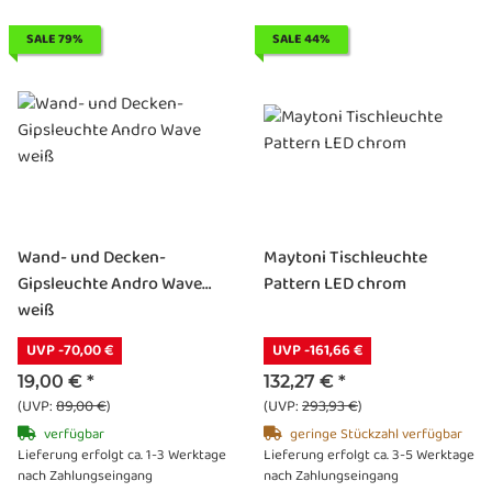
SALE 79%
SALE 44%
Wand- und Decken-
Maytoni Tischleuchte
Gipsleuchte Andro Wave
Pattern LED chrom
weiß
UVP -70,00 €
UVP -161,66 €
19,00 €
*
132,27 €
*
(UVP:
89,00 €
)
(UVP:
293,93 €
)
verfügbar
geringe Stückzahl verfügbar
Lieferung erfolgt ca. 1-3 Werktage
Lieferung erfolgt ca. 3-5 Werktage
nach Zahlungseingang
nach Zahlungseingang