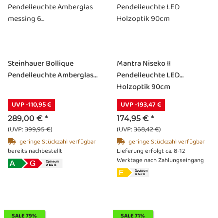
Steinhauer Bollique
Mantra Niseko II
Pendelleuchte Amberglas...
Pendelleuchte LED
Holzoptik 90cm
UVP -110,95 €
UVP -193,47 €
289,00 €
*
174,95 €
*
(UVP:
399,95 €
)
(UVP:
368,42 €
)
geringe Stückzahl verfügbar
geringe Stückzahl verfügbar
bereits nachbestellt
Lieferung erfolgt ca. 8-12
Werktage nach Zahlungseingang
SALE 79%
SALE 71%