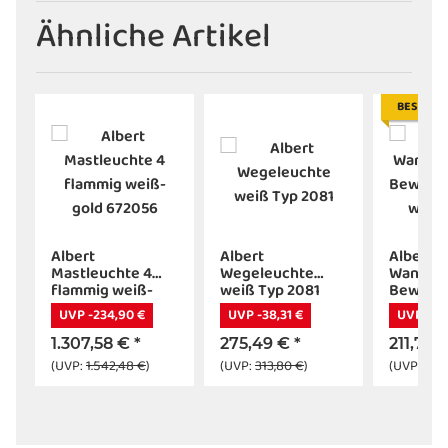
Ähnliche Artikel
BESTSEL
Albert
Albert
Albert
Mastleuchte 4
Wegeleuchte
Wandleu
flammig weiß-
weiß Typ 2081
Bewegu
gold 672056
weiß 68
UVP -234,90 €
UVP -38,31 €
UVP -26,
1.307,58 €
*
275,49 €
*
211,72 
(UVP:
1.542,48 €
)
(UVP:
313,80 €
)
(UVP:
237