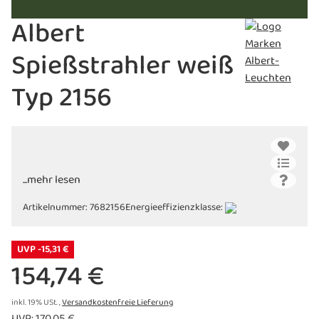
Albert
Spießstrahler weiß
Typ 2156
...mehr lesen
Artikelnummer:
7682156
Energieeffizienzklasse:
UVP -15,31 €
154,74 €
inkl. 19% USt. ,
Versandkostenfreie Lieferung
UVP
:
170,05 €