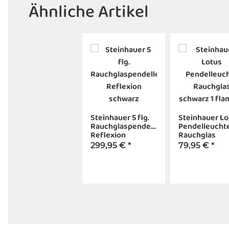
Ähnliche Artikel
Steinhauer 5 flg.
Steinhauer Lo
Rauchglaspendelleuchte
Pendelleucht
Reflexion
Rauchglas
schwarz
schwarz 1 fla
299,95 €
*
79,95 €
*