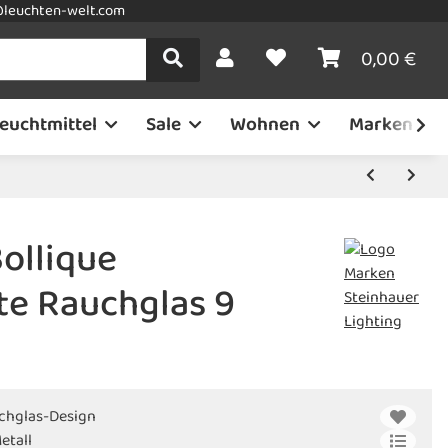
leuchten-welt.com
0,00 €
euchtmittel
Sale
Wohnen
Marken
ollique
te Rauchglas 9
chglas-Design
etall