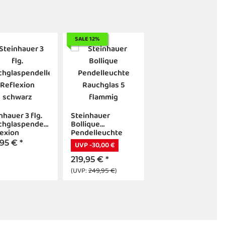
SALE 12%
nhauer 3 flg.
Steinhauer
chglaspendelleuchte
Bollique
exion
Pendelleuchte
warz
Rauchglas 5
,95 €
*
UVP -30,00 €
flammig
219,95 €
*
(UVP:
249,95 €
)