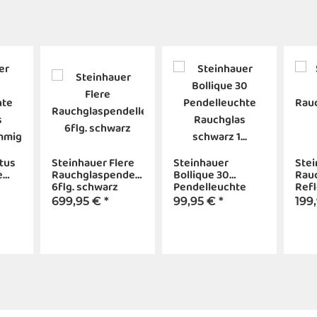
tus
Steinhauer Flere
Steinhauer
Stei
e
Rauchglaspendelleuchte
Bollique 30
Rau
6flg. schwarz
Pendelleuchte
Refl
mmig
Rauchglas
sch
699,95 €
*
99,95 €
*
199
schwarz 1 flammig