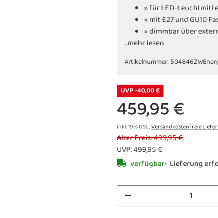
» für LED-Leuchtmitte
» mit E27 und GU10 F
» dimmbar über exte
...mehr lesen
» in weiteren Variante
Artikelnummer:
504846ZW
Energ
UVP -40,00 €
459,95 €
inkl. 19% USt. ,
Versandkostenfreie Liefe
Alter Preis: 499,95 €
UVP
:
499,95 €
verfügbar
Lieferung erfo