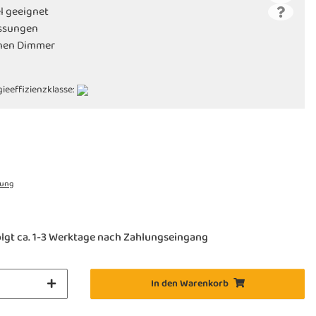
l geeignet
assungen
rnen Dimmer
n erhältlich
ieeffizienzklasse:
rung
lgt ca. 1-3 Werktage nach Zahlungseingang
In den Warenkorb