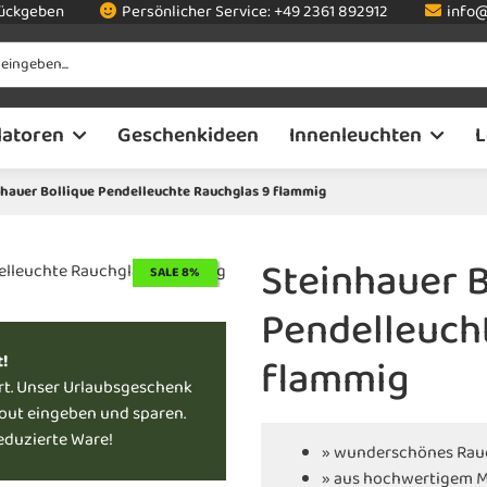
rückgeben
Persönlicher Service:
+49 2361 892912
info@
latoren
Geschenkideen
Innenleuchten
L
nhauer Bollique Pendelleuchte Rauchglas 9 flammig
Steinhauer B
SALE 8%
Pendelleuch
flammig
t!
rt. Unser Urlaubsgeschenk
kout eingeben und sparen.
reduzierte Ware!
» wunderschönes Rau
» aus hochwertigem M