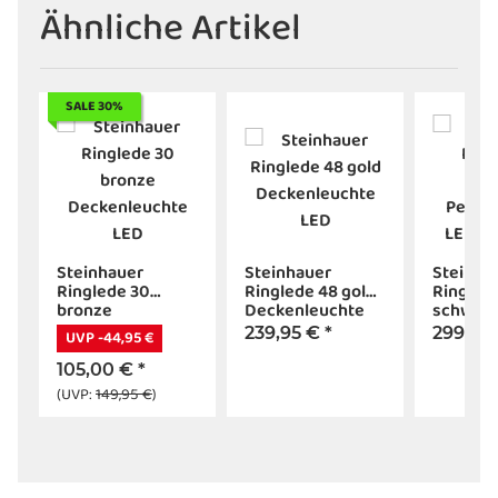
Ähnliche Artikel
SALE 30%
Steinhauer
Steinhauer
Steinha
Ringlede 30
Ringlede 48 gold
Ringlux
bronze
Deckenleuchte
schwarz
Deckenleuchte
LED
Pendell
239,95 €
*
299,95
UVP -44,95 €
LED
LED 42W
105,00 €
*
(UVP:
149,95 €
)