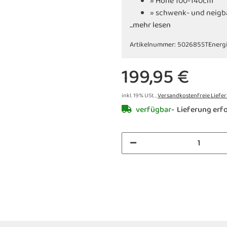
» Höhe 100-140cm
» schwenk- und neigb
...mehr lesen
Artikelnummer:
502685ST
Energi
199,95 €
inkl. 19% USt. ,
Versandkostenfreie Liefe
verfügbar
Lieferung erfo