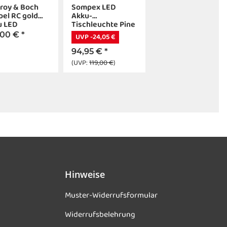
eroy & Boch
Sompex LED
el RC gold
Akku-
u LED
Tischleuchte Pine
hleuchte
2.0 silber 47cm
,00 €
*
UVP -24,05 €
94,95 €
*
(UVP:
119,00 €
)
Hinweise
Muster-Widerrufsformular
Widerrufsbelehrung