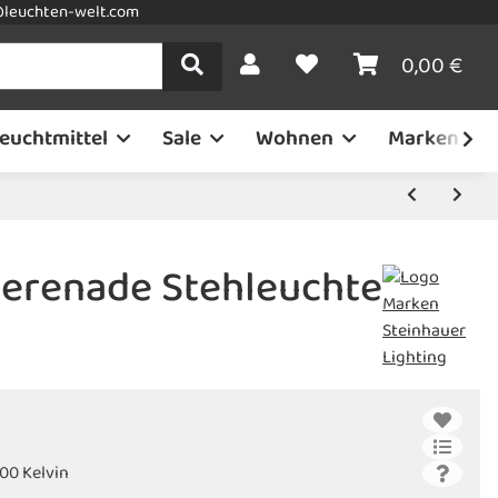
leuchten-welt.com
0,00 €
euchtmittel
Sale
Wohnen
Marken
Serenade Stehleuchte
00 Kelvin