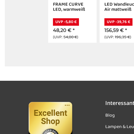
FRAME CURVE
LED Wandleu
LED, warmweiß
Air mattweiß
UVP -5,80 €
UVP -39,76 €
48,20 €
*
156,59 €
*
(UVP:
54,00 €
)
(UVP:
196,35 €
)
Interessan
Blog
Lampen & Leu