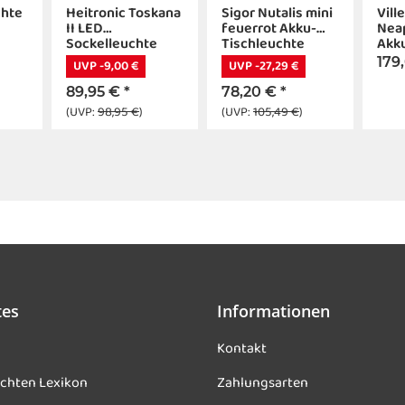
chte
Heitronic Toskana
Sigor Nutalis mini
Vill
II LED
feuerrot Akku-
Neap
Sockelleuchte
Tischleuchte
Akk
350mm anthrazit
Tisc
179
UVP -9,00 €
UVP -27,29 €
8,5W IP65
89,95 €
*
78,20 €
*
(UVP:
98,95 €
)
(UVP:
105,49 €
)
tes
Informationen
Kontakt
chten Lexikon
Zahlungsarten