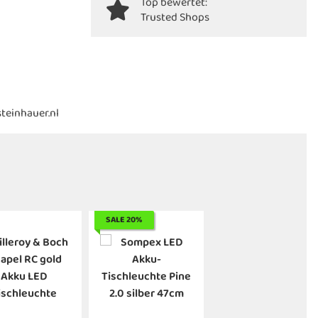
Top bewertet:
Trusted Shops
steinhauer.nl
SALE 20%