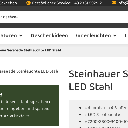
rückgeben
Persönlicher Service:
+49 2361 892912
info@
latoren
Geschenkideen
Innenleuchten
L
auer Serenade Stehleuchte LED Stahl
Steinhauer 
LED Stahl
t!
rt. Unser Urlaubsgeschenk
» dimmbar in 4 Stufen
kout eingeben und sparen.
» LED Stehleuchte
reduzierte Ware!
» 2200-2800-3400-40