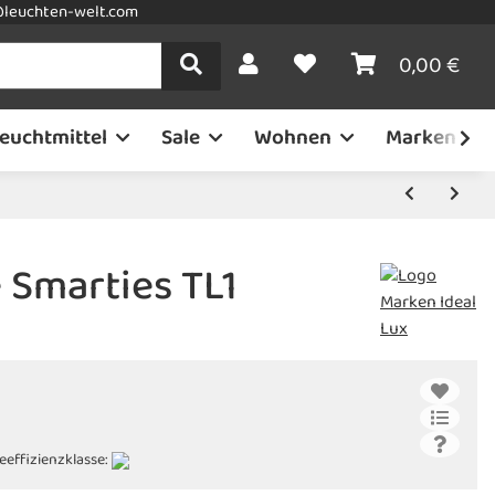
leuchten-welt.com
0,00 €
euchtmittel
Sale
Wohnen
Marken
 Smarties TL1
eeffizienzklasse: