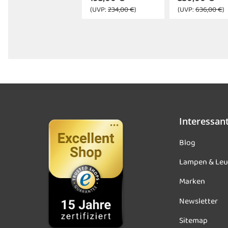
(UVP:
234,00 €
)
(UVP:
636,00 €
)
Interessan
Blog
Lampen & Leu
Marken
Newsletter
Sitemap