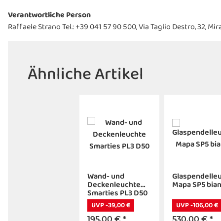
Verantwortliche Person
Raffaele Strano Tel.: +39 041 57 90 500, Via Taglio Destro, 32, M
Ähnliche Artikel
Wand- und
Glaspendelle
Deckenleuchte
Mapa SP5 bia
Smarties PL3 D50
UVP -39,00 €
UVP -106,00 €
195,00 €
*
530,00 €
*