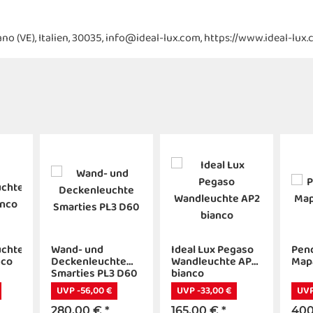
irano (VE), Italien, 30035, info@ideal-lux.com, https://www.ideal-lux
uchte
Wand- und
Ideal Lux Pegaso
Pen
nco
Deckenleuchte
Wandleuchte AP2
Mapa
Smarties PL3 D60
bianco
UVP -56,00 €
UVP -33,00 €
UVP
280,00 €
*
165,00 €
*
400