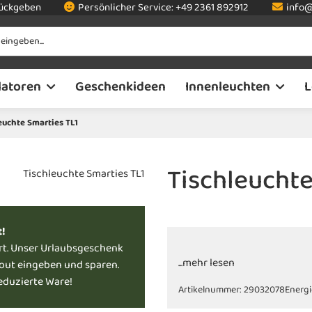
rückgeben
Persönlicher Service:
+49 2361 892912
info@
latoren
Geschenkideen
Innenleuchten
L
euchte Smarties TL1
Tischleuchte
t!
rt. Unser Urlaubsgeschenk
...mehr lesen
kout eingeben und sparen.
reduzierte Ware!
Artikelnummer:
29032078
Energi