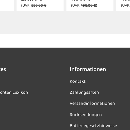
(UVP:
336,00 €
)
(UVP:
198,00 €
)
(UVP
tes
Informationen
Kontakt
chten Lexikon
Zahlungsarten
Versandinformationen
Rücksendungen
Batteriegesetzhinweise