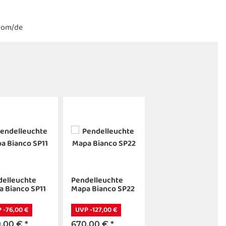
.com/de
delleuchte
Pendelleuchte
 Bianco SP11
Mapa Bianco SP22
 -76,00 €
UVP -127,00 €
,00 €
*
670,00 €
*