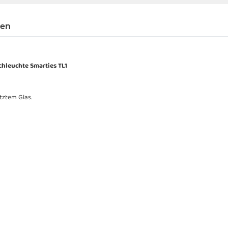
gen
chleuchte Smarties TL1
tztem Glas.