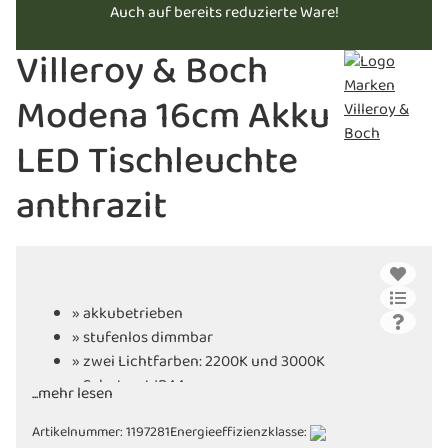
Auch auf bereits reduzierte Ware!
Villeroy & Boch
Modena 16cm Akku
LED Tischleuchte
anthrazit
» akkubetrieben
» stufenlos dimmbar
» zwei Lichtfarben: 2200K und 3000K
» Schutzart IP44
...mehr lesen
» Material: Aluminium
Artikelnummer:
1197281
Energieeffizienzklasse: