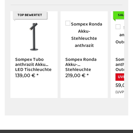
TOP BEWERTET
SALE 50
Sompex Tubo
Sompex Ronda
Sompex 
anthrazit Akku
Akku-
anthrazi
e
LED Tischleuchte
Stehleuchte
Outdoor
anthrazit
139,00 €
*
219,00 €
*
UVP -60
59,00 
(UVP:
119,