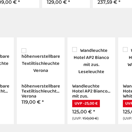
09,00 €
*
129,00 €
*
237,59 €
*
lbare
höhenverstellbare
Wandleuchte
Wan
chte
Textiltischleuchte
Hotel AP2 Bianco
Hote
Verona
mit zus.
Whit
Leseleuchte
Les
119,00 €
*
UVP -25,00 €
UVP
125,00 €
*
125
(UVP:
150,00 €
)
(UVP