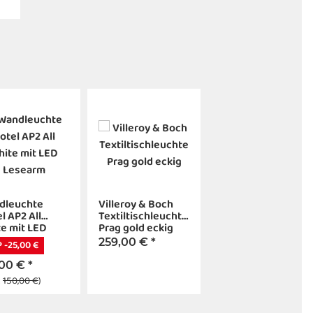
dleuchte
Villeroy & Boch
l AP2 All
Textiltischleuchte
e mit LED
Prag gold eckig
earm
259,00 €
*
 -25,00 €
,00 €
*
:
150,00 €
)