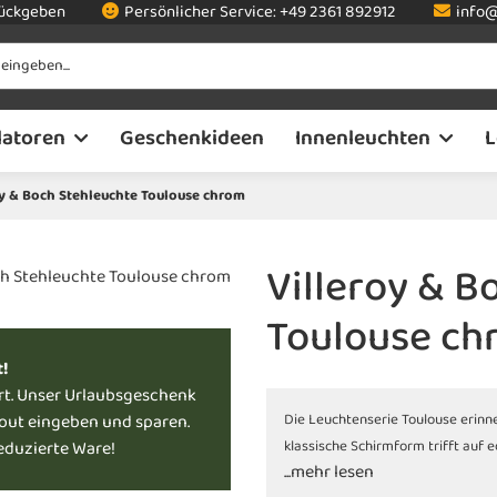
rückgeben
Persönlicher Service:
+49 2361 892912
info@
latoren
Geschenkideen
Innenleuchten
L
oy & Boch Stehleuchte Toulouse chrom
Villeroy & B
Toulouse ch
t!
rt. Unser Urlaubsgeschenk
kout eingeben und sparen.
Die Leuchtenserie Toulouse erinn
reduzierte Ware!
klassische Schirmform trifft auf e
...mehr lesen