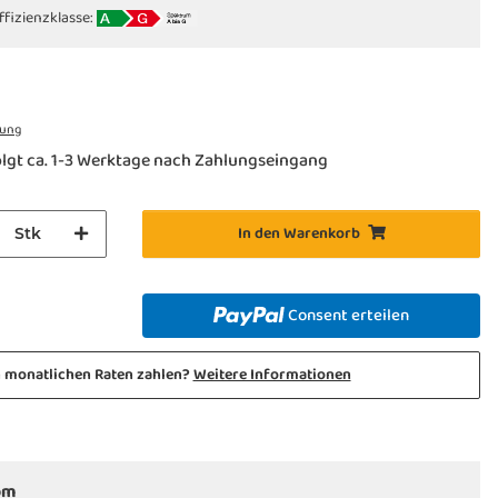
ffizienzklasse:
rung
lgt ca. 1-3 Werktage nach Zahlungseingang
In den Warenkorb
Stk
Consent erteilen
n monatlichen Raten zahlen?
Weitere Informationen
om