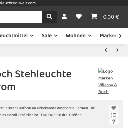
leuchten-welt.com
0,00 €
euchtmittel
Sale
Wohnen
Marken
och Stehleuchte
rom
ert in ihrer Fußform an altbekannte amphorale Formen. Die
dles Metall. Erhältlich ist TOULOUSE in drei Größen