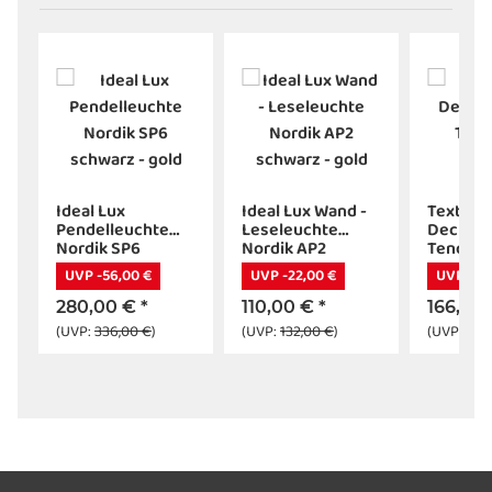
Ideal Lux
Ideal Lux Wand -
Textil
Pendelleuchte
Leseleuchte
Deckenl
Nordik SP6
Nordik AP2
Tenora C
schwarz - gold
schwarz - gold
schwarz
UVP -56,00 €
UVP -22,00 €
UVP -20,
280,00 €
*
110,00 €
*
166,90
(UVP:
336,00 €
)
(UVP:
132,00 €
)
(UVP:
187