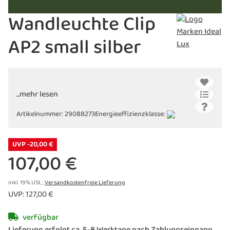
Wandleuchte Clip
AP2 small silber
...mehr lesen
Artikelnummer:
29088273
Energieeffizienzklasse:
UVP -20,00 €
107,00 €
inkl. 19% USt. ,
Versandkostenfreie Lieferung
UVP
:
127,00 €
verfügbar
Lieferung erfolgt ca. 5-8 Werktage nach Zahlungseingang