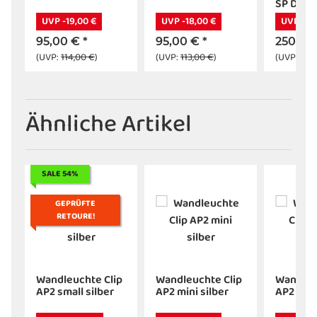
SP D60 
UVP -19,00 €
UVP -18,00 €
UVP -50
95,00 €
*
95,00 €
*
250,00
(UVP:
114,00 €
)
(UVP:
113,00 €
)
(UVP:
300
Ähnliche Artikel
SALE 54%
GEPRÜFTE
RETOURE!
p
Wandleuchte Clip
Wandleuchte Clip
Wandleu
AP2 small silber
AP2 mini silber
AP2 mini