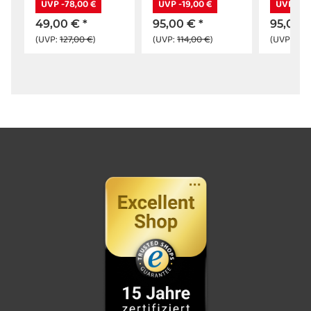
UVP -78,00 €
UVP -19,00 €
UVP -19
49,00 €
*
95,00 €
*
95,00 
(UVP:
127,00 €
)
(UVP:
114,00 €
)
(UVP:
114,