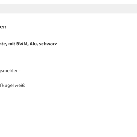
gen
te, mit BWM, Alu, schwarz
gsmelder -
fkugel weiß