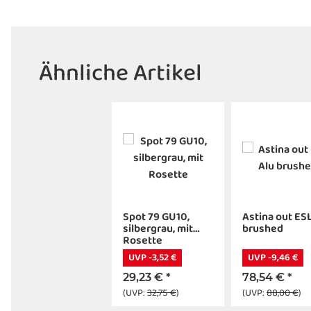
Ähnliche Artikel
Spot 79 GU10,
Astina out ESL
silbergrau, mit
brushed
Rosette
UVP -3,52 €
UVP -9,46 €
29,23 €
*
78,54 €
*
(UVP:
32,75 €
)
(UVP:
88,00 €
)