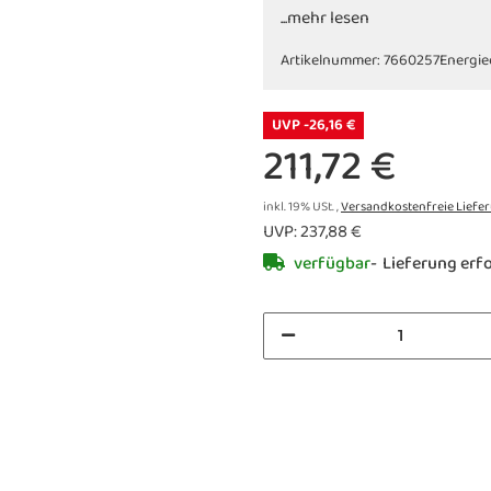
...mehr lesen
Artikelnummer:
7660257
Energie
UVP -26,16 €
211,72 €
inkl. 19% USt. ,
Versandkostenfreie Liefe
UVP
:
237,88 €
verfügbar
Lieferung erfo