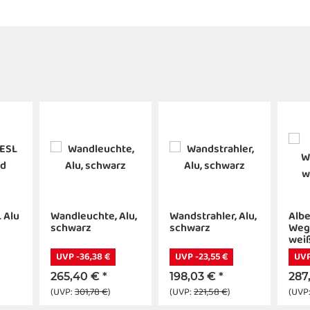
 Alu
Wandleuchte, Alu,
Wandstrahler, Alu,
Albe
schwarz
schwarz
Weg
wei
UVP -36,38 €
UVP -23,55 €
UVP
265,40 €
*
198,03 €
*
287
(UVP:
301,78 €
)
(UVP:
221,58 €
)
(UVP