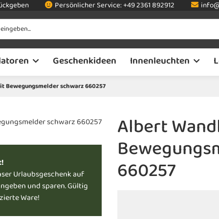
rückgeben
Persönlicher Service:
+49 2361 892912
info@
latoren
Geschenkideen
Innenleuchten
L
it Bewegungsmelder schwarz 660257
Albert Wand
Bewegungsm
660257
t!
nser Urlaubsgeschenk auf
ingeben und sparen. Gültig
uzierte Ware!