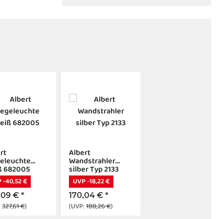
rt
Albert
eleuchte
Wandstrahler
ß 682005
silber Typ 2133
 -40,52 €
UVP -18,22 €
,09 €
*
170,04 €
*
:
327,61 €
)
(UVP:
188,26 €
)