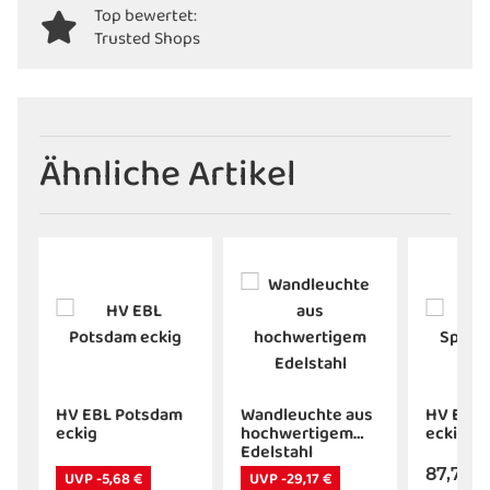
Top bewertet:
Trusted Shops
Ähnliche Artikel
HV EBL Potsdam
Wandleuchte aus
HV EBL 
e
eckig
hochwertigem
eckig
Edelstahl
87,70 
UVP -5,68 €
UVP -29,17 €