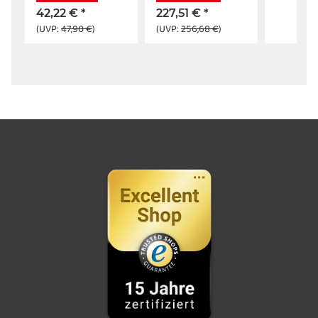
42,22 €
*
227,51 €
*
(UVP:
47,90 €
)
(UVP:
256,68 €
)