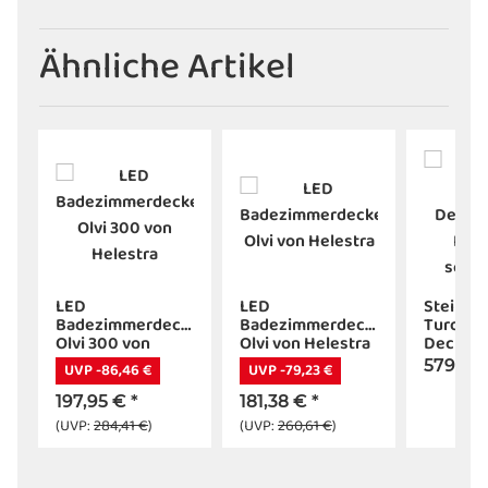
Ähnliche Artikel
LED
LED
Steinha
Badezimmerdeckenleuchte
Badezimmerdeckenleuchte
Turoun
Olvi 300 von
Olvi von Helestra
Deckenl
Helestra
Rauchgl
579,95
UVP -86,46 €
UVP -79,23 €
schwarz
197,95 €
*
181,38 €
*
(UVP:
284,41 €
)
(UVP:
260,61 €
)