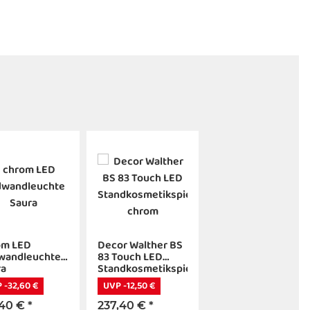
om LED
Decor Walther BS
wandleuchte
83 Touch LED
ra
Standkosmetikspiegel
chrom
 -32,60 €
UVP -12,50 €
,40 €
*
237,40 €
*