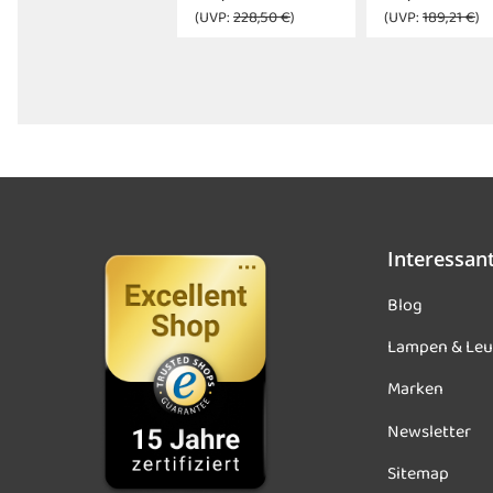
(UVP:
228,50 €
)
(UVP:
189,21 €
)
Interessan
Blog
Lampen & Leu
Marken
Newsletter
Sitemap