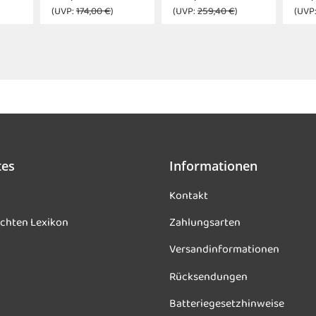
(UVP:
174,00 €
)
(UVP:
259,40 €
)
(UVP
tes
Informationen
Kontakt
chten Lexikon
Zahlungsarten
Versandinformationen
Rücksendungen
Batteriegesetzhinweise