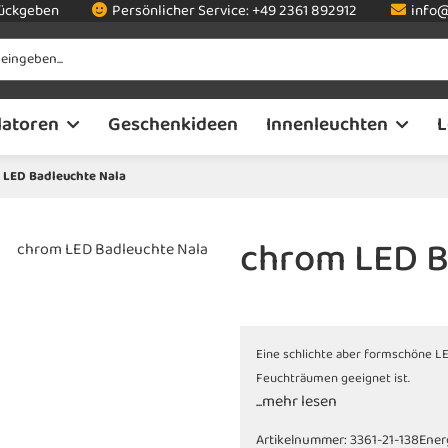
rückgeben
Persönlicher Service:
+49 2361 892912
info@
latoren
Geschenkideen
Innenleuchten
L
 LED Badleuchte Nala
chrom LED B
Eine schlichte aber formschöne LE
Feuchträumen geeignet ist.
...mehr lesen
Artikelnummer:
3361-21-138
Ener