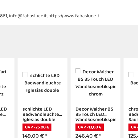
20861, info@fabasluce.it, https://www.fabasluce.it
 LED
schlichte LED
Decor Walther BS
chr
te
Badwandleuchte
85 Touch LED
Bad
Iglesias double
Wandkosmetikspiegel
Sau
chrom
UVP -25,00 €
UVP -13,00 €
UVP
149,00 €
*
246,40 €
*
125