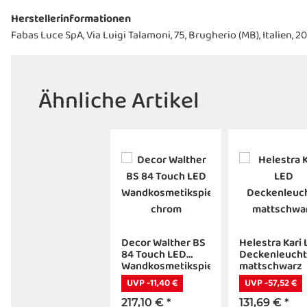
Herstellerinformationen
Fabas Luce SpA, Via Luigi Talamoni, 75, Brugherio (MB), Italien, 
Ähnliche Artikel
Decor Walther BS
Helestra Kari
84 Touch LED
Deckenleuch
Wandkosmetikspiegel
mattschwarz
chrom
UVP -11,40 €
UVP -57,52 €
217,10 €
*
131,69 €
*