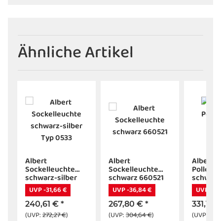
Ähnliche Artikel
,
Albert
Albert
Albert
Sockelleuchte
Sockelleuchte
Pollerle
schwarz-silber
schwarz 660521
schwarz
Typ 0533
UVP -31,66 €
UVP -36,84 €
UVP -48
240,61 €
*
267,80 €
*
331,17 
(UVP:
272,27 €
)
(UVP:
304,64 €
)
(UVP:
380