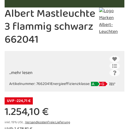
Albert Mastleuchte
3 flammig schwarz
662041
...mehr lesen
Artikelnummer:
7662041
Energieeffizienzklasse:
UVP -224,71 €
1.254,10 €
inkl. 19% USt. ,
Versandkostenfreie Lieferung
UVP
:
1.478,81 €