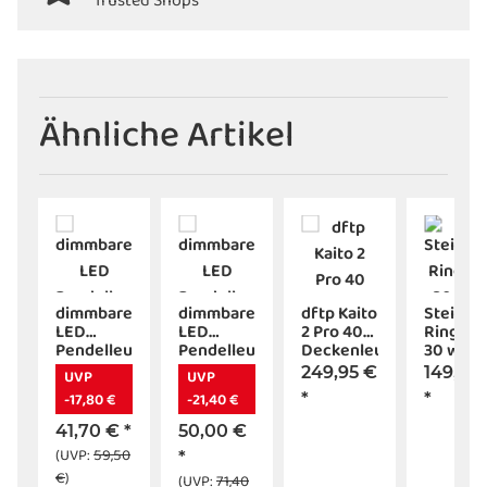
Trusted Shops
Ähnliche Artikel
x
dimmbare
dimmbare
dftp Kaito
Steinha
L
LED
LED
2 Pro 40
Ringled
Pendelleuchte
Pendelleuchte
Deckenleuchte
30 weiß
euchte
Europa
large
LED weiß
Decken
249,95 €
149,95
UVP
UVP
D
weiß
Europa
24W
LED
-17,80 €
-21,40 €
*
*
weiß
41,70 €
*
50,00 €
(UVP:
59,50
*
€
)
(UVP:
71,40