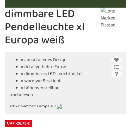
dimmbare LED
Pendelleuchte xl
Europa weiß
» ausgefallenes Design
» detailverliebte Extras
» dimmbares LED Leuchtmittel
» warmweißes Licht
» höhenverstellbar
...mehr lesen
» in verschiedenen Ausführungen
erhältlich
Artikelnummer:
Europa-P-C
»
2 Jahre Leuchten-Welt Garantie inkl.
UVP -26,75 €