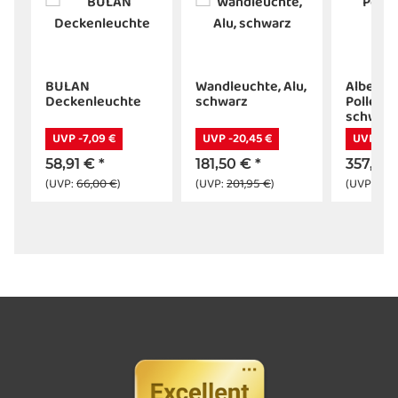
5
BULAN
Wandleuchte, Alu,
Albert
Deckenleuchte
schwarz
Pollerle
schwarz
UVP -7,09 €
UVP -20,45 €
UVP -53
58,91 €
*
181,50 €
*
357,36
(UVP:
66,00 €
)
(UVP:
201,95 €
)
(UVP:
411,