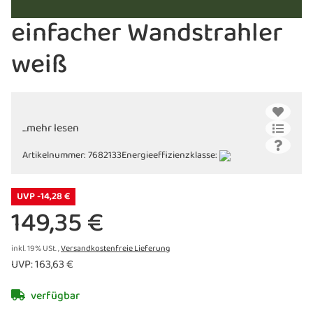
einfacher Wandstrahler
weiß
...mehr lesen
Artikelnummer:
7682133
Energieeffizienzklasse:
UVP -14,28 €
149,35 €
inkl. 19% USt. ,
Versandkostenfreie Lieferung
UVP
:
163,63 €
verfügbar