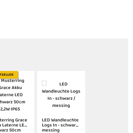
TSELLER
erring Grace
LED Wandleuchte
 Laterne LED
Logs In - schwarz /
warz 50cm
messing