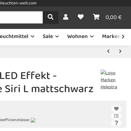
leuchten-welt.com
0,00 €
euchtmittel
Sale
Wohnen
Marken
 LED Effekt -
 Siri L mattschwarz
ieeffizienzklasse: