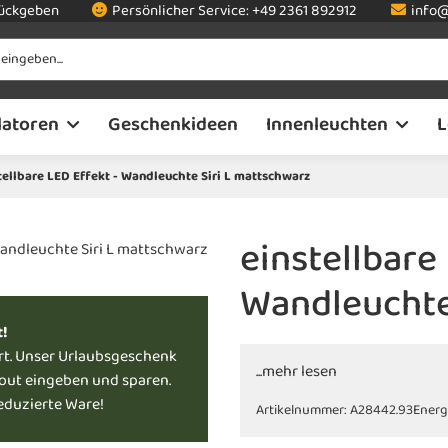
rückgeben
Persönlicher Service:
+49 2361 892912
info@
latoren
Geschenkideen
Innenleuchten
L
tellbare LED Effekt - Wandleuchte Siri L mattschwarz
einstellbare
Wandleuchte
t!
rt. Unser Urlaubsgeschenk
...mehr lesen
kout eingeben und sparen.
reduzierte Ware!
Artikelnummer:
A28442.93
Energ