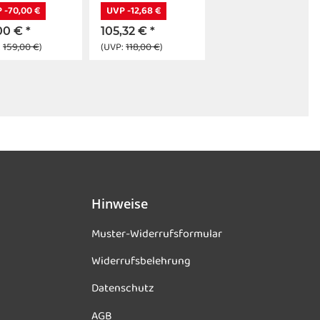
 IP65
 -70,00 €
UVP -12,68 €
00 €
*
105,32 €
*
:
159,00 €
)
(UVP:
118,00 €
)
Hinweise
Muster-Widerrufsformular
Widerrufsbelehrung
Datenschutz
AGB