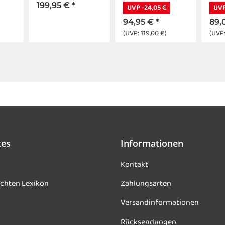
Schwarz
2.0 schwarz 47cm
2,2W
199,95 €
*
UVP -24,05 €
UVP
0K
94,95 €
*
89,
(UVP:
119,00 €
)
(UVP
tes
Informationen
Kontakt
chten Lexikon
Zahlungsarten
Versandinformationen
Rücksendungen