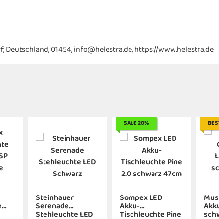
f, Deutschland, 01454, info@helestra.de, https://www.helestra.de
SALE 20%
BES
Steinhauer
Sompex LED
Must
e
Serenade
Akku-
Akku
Stehleuchte LED
Tischleuchte Pine
sch