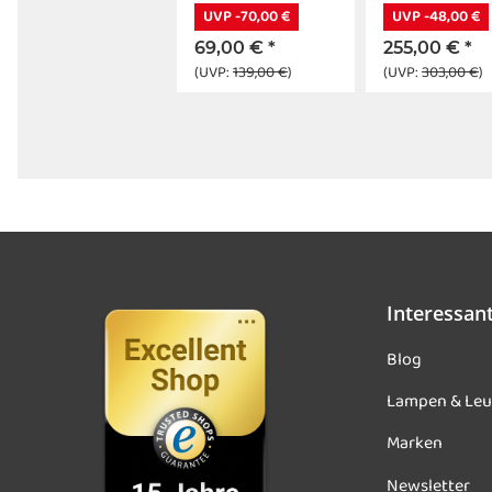
2,2W IP65
D70 square
UVP -70,00 €
UVP -48,00 €
schwarz 300
69,00 €
*
255,00 €
*
(UVP:
139,00 €
)
(UVP:
303,00 €
)
Interessan
Blog
Lampen & Leu
Marken
Newsletter