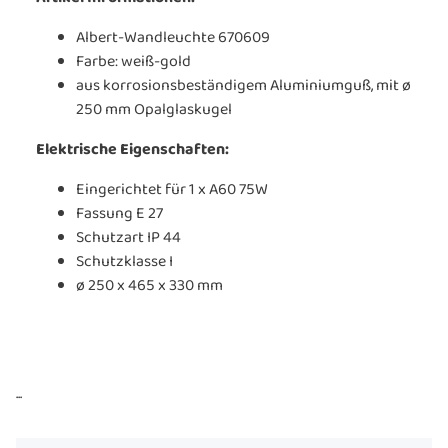
Albert-Wandleuchte 670609
Farbe: weiß-gold
aus korrosionsbeständigem Aluminiumguß, mit ø
250 mm Opalglaskugel
Elektrische Eigenschaften:
Eingerichtet für 1 x A60 75W
Fassung E 27
Schutzart IP 44
Schutzklasse I
ø 250 x 465 x 330 mm
...