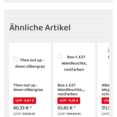
Ähnliche Artikel
Theo out up -
Box-L E27
Albert
r
down silbergrau
Wandleuchte,
Wegele
rostfarben
schwarz
604139
UVP -9,67 €
UVP -11,18 €
UVP -45,
80,33 €
*
92,82 €
*
311,58 
(UVP:
90,00 €
)
(UVP:
104,00 €
)
(UVP:
356