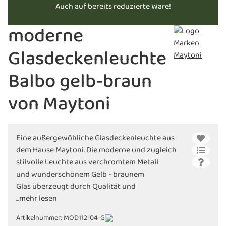
Auch auf bereits reduzierte Ware!
moderne
Glasdeckenleuchte
Balbo gelb-braun
von Maytoni
Eine außergewöhliche Glasdeckenleuchte aus
dem Hause Maytoni. Die moderne und zugleich
stilvolle Leuchte aus verchromtem Metall
und wunderschönem Gelb - braunem
Glas überzeugt durch Qualität und
Design. Lichttechnik der Zukunft bestellen bei
...mehr lesen
Leuchten-Welt.com.
Artikelnummer:
MOD112-04-G