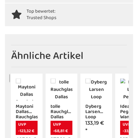
Top bewertet:
Trusted Shops
Ähnliche Artikel
LER
uer
Maytoni
tolle
Dyberg
Ideal Lu
Dallas
Rauchglasdeckenleuchte
Larsen
Pegaso
euchte
Rauchglaspendelleuchte
Dallas
Loop
Wandle
as
von
Pendelleuchte
AP2
133,19 €
UVP
UVP
UVP
 5
Maytoni
D30
bianco
-123,32 €
-68,81 €
*
-33,00 €
amber