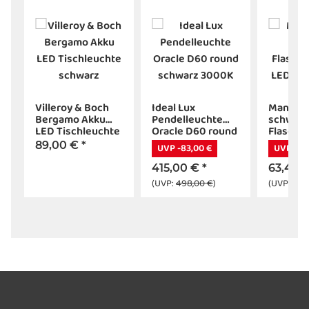
Villeroy & Boch
Ideal Lux
Mantra 
Bergamo Akku
Pendelleuchte
schwarz
LED Tischleuchte
Oracle D60 round
Flasche
schwarz
schwarz 3000K
LED Akk
89,00 €
*
UVP -83,00 €
UVP -8,
415,00 €
*
63,40 
(UVP:
498,00 €
)
(UVP:
72,