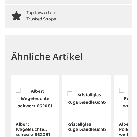
Top bewertet:
Trusted Shops
Ähnliche Artikel
Albert
Kristallglas
Albert
Wegeleuchte
Kugelwandleuchte
Pollerle
t
schwarz 662081
weiß Ty