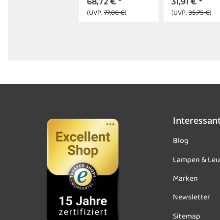
68,72 €
*
31,91 €
*
(UVP:
77,00 €
)
(UVP:
35,75 €
)
Interessan
Blog
Lampen & Leu
Marken
Newsletter
Sitemap