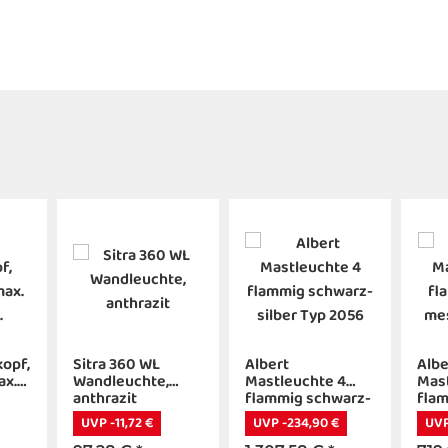
opf,
Sitra 360 WL
Albert
Albe
ax.
Wandleuchte,
Mastleuchte 4
Mast
anthrazit
flammig schwarz-
flam
silber Typ 2056
mes
UVP -11,72 €
UVP -234,90 €
UVP