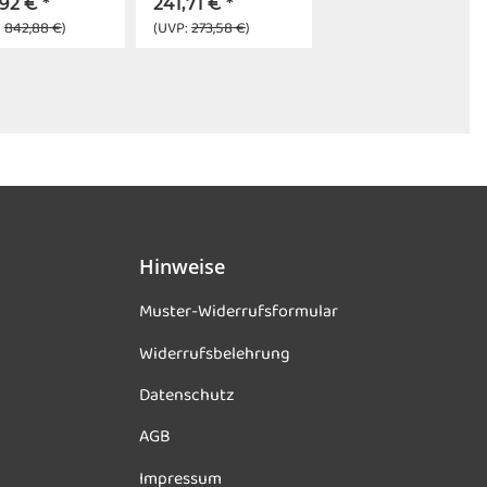
,92 €
*
241,71 €
*
:
842,88 €
)
(UVP:
273,58 €
)
Hinweise
Muster-Widerrufsformular
Widerrufsbelehrung
Datenschutz
AGB
Impressum