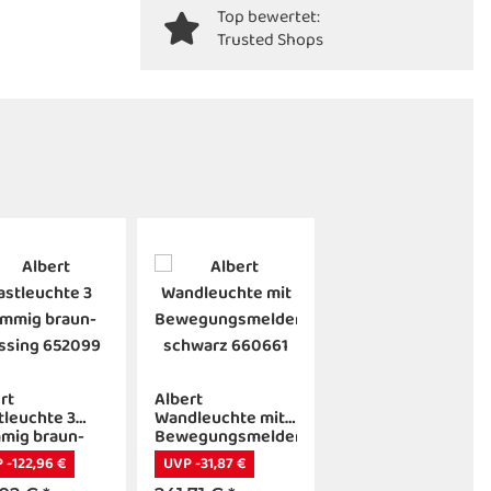
Top bewertet:
Trusted Shops
rt
Albert
leuchte 3
Wandleuchte mit
mig braun-
Bewegungsmelder
sing 652099
schwarz 660661
 -122,96 €
UVP -31,87 €