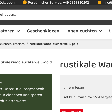
rückgeben
Persönlicher Service:
+49 2361 892912
info@
latoren
Geschenkideen
Innenleuchten
L
euchten klassisch
rustikale Wandleuchte weiß-gold
rustikale W
t!
...mehr lesen
rt. Unser Urlaubsgeschenk
kout eingeben und sparen.
Artikelnummer:
7673227
Energiee
reduzierte Ware!