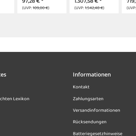
97,28 €
*
1.307,58 €
*
719
(UVP:
109,00 €
)
(UVP:
1.542,48 €
)
(UVP
tes
Informationen
Kontakt
chten Lexikon
Zahlungsarten
Versandinformationen
Rücksendungen
Batteriegesetzhinweise