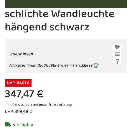
schlichte Wandleuchte
hängend schwarz
...mehr lesen
Artikelnummer:
7660689
Energieeffizienzklasse:
UVP -52,01 €
347,47 €
inkl. 19% USt. ,
Versandkostenfreie Lieferung
UVP
:
399,48 €
verfügbar