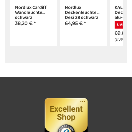
Nordlux Cardiff
Nordlux
KALU 1 
Wandleuchte
Deckenleuchte
Deckenl
schwarz
Desi 28 schwarz
alu-gebü
ES111, m
38,20 €
*
64,95 €
*
UVP -8,
69,62 
(UVP:
78,