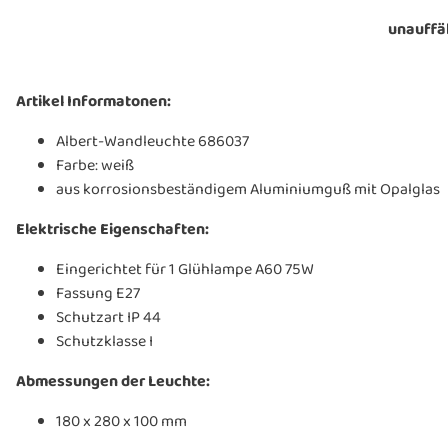
unauffä
Artikel Informatonen:
Albert-Wandleuchte 686037
Farbe: weiß
aus korrosionsbeständigem Aluminiumguß mit Opalglas
Elektrische Eigenschaften:
Eingerichtet für 1 Glühlampe A60 75W
Fassung E27
Schutzart IP 44
Schutzklasse I
Abmessungen der Leuchte:
180 x 280 x 100 mm