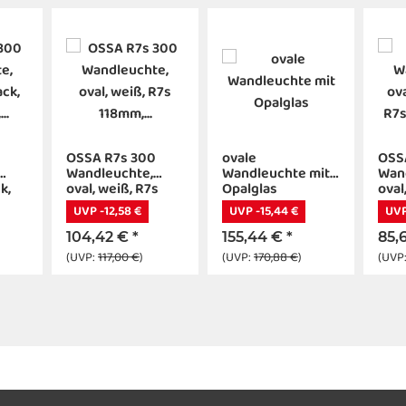
OSSA R7s 300
ovale
OSS
Wandleuchte,
Wandleuchte mit
Wan
k,
oval, weiß, R7s
Opalglas
oval
x.
118mm, max. 120W,
R7s
UVP -12,58 €
UVP -15,44 €
UVP
n
up/down
100
104,42 €
*
155,44 €
*
85,
(UVP:
117,00 €
)
(UVP:
170,88 €
)
(UVP