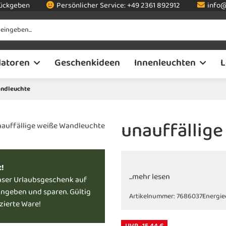
rückgeben
Persönlicher Service:
+49 2361 892912
info@
latoren
Geschenkideen
Innenleuchten
L
andleuchte
unauffällig
t!
...mehr lesen
nser Urlaubsgeschenk auf
ingeben und sparen. Gültig
Artikelnummer:
7686037
Energie
uzierte Ware!