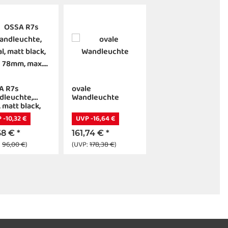
A R7s
ovale
dleuchte,
Wandleuchte
, matt black,
 78mm, max.
 -10,32 €
UVP -16,64 €
W, up/down
68 €
*
161,74 €
*
:
96,00 €
)
(UVP:
178,38 €
)