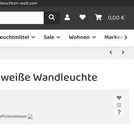
leuchten-welt.com
0,00 €
euchtmittel
Sale
Wohnen
Marken
e weiße Wandleuchte
effizienzklasse: