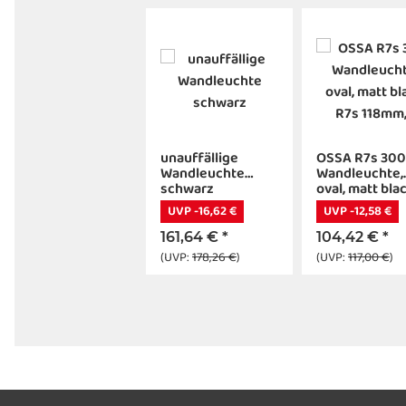
unauffällige
OSSA R7s 300
Wandleuchte
Wandleuchte,
schwarz
oval, matt blac
R7s 118mm, ma
UVP -16,62 €
UVP -12,58 €
120W, up/dow
161,64 €
*
104,42 €
*
(UVP:
178,26 €
)
(UVP:
117,00 €
)