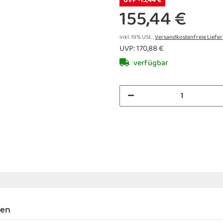
UVP -15,44 €
155,44 €
inkl. 19% USt. ,
Versandkostenfreie Liefe
UVP
:
170,88 €
verfügbar
gen