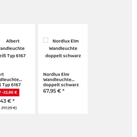
rt
Nordlux Elm
dleuchte
Wandleuchte
 Typ 6167
doppelt schwarz
67,95 €
*
 -22,86 €
,43 €
*
:
217,29 €
)