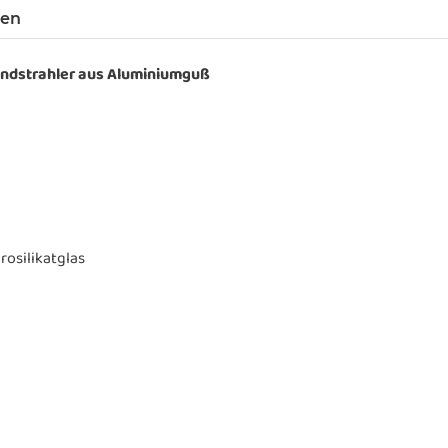
gen
dstrahler aus Aluminiumguß
osilikatglas