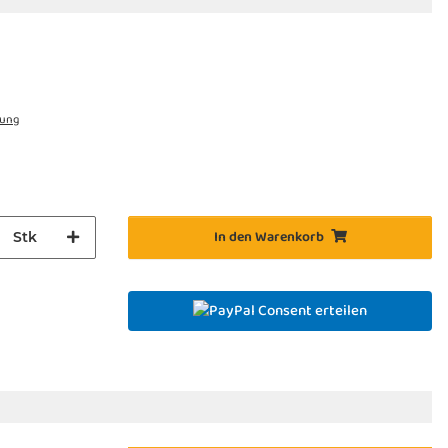
rung
In den Warenkorb
Stk
Consent erteilen