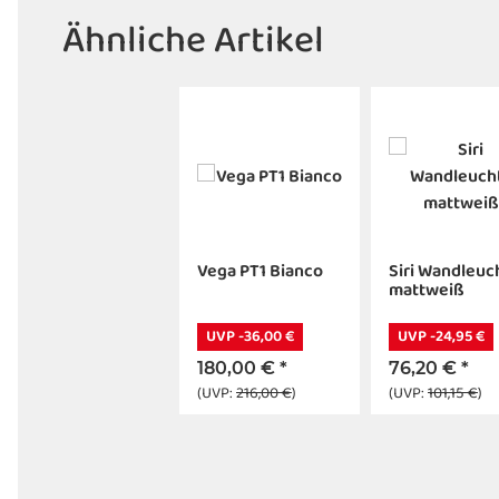
Ähnliche Artikel
Vega PT1 Bianco
Siri Wandleuc
mattweiß
UVP -36,00 €
UVP -24,95 €
180,00 €
*
76,20 €
*
(UVP:
216,00 €
)
(UVP:
101,15 €
)