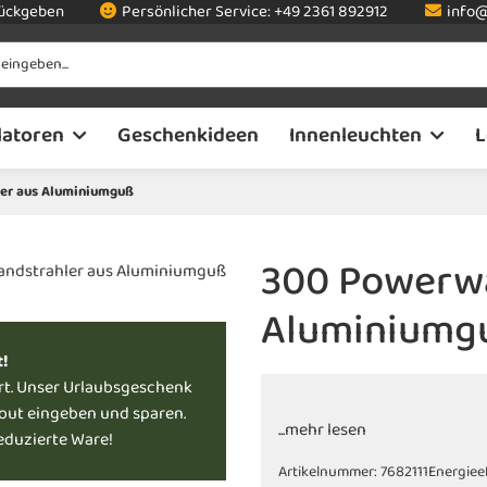
rückgeben
Persönlicher Service:
+49 2361 892912
info@
latoren
Geschenkideen
Innenleuchten
L
er aus Aluminiumguß
300 Powerwa
Aluminiumg
t!
rt. Unser Urlaubsgeschenk
kout eingeben und sparen.
...mehr lesen
reduzierte Ware!
Artikelnummer:
7682111
Energiee