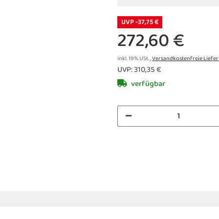
UVP -37,75 €
272,60 €
inkl. 19% USt. ,
Versandkostenfreie Liefe
UVP
:
310,35 €
verfügbar