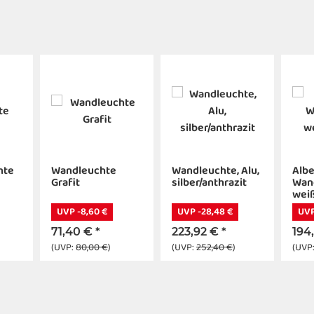
hte
Wandleuchte
Wandleuchte, Alu,
Albe
Grafit
silber/anthrazit
Wan
weiß
UVP -8,60 €
UVP -28,48 €
UVP
71,40 €
*
223,92 €
*
194
(UVP:
80,00 €
)
(UVP:
252,40 €
)
(UVP