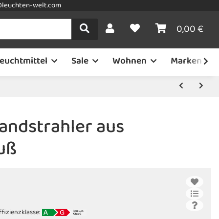
leuchten-welt.com
0,00 €
euchtmittel
Sale
Wohnen
Marken
ndstrahler aus
uß
ffizienzklasse: