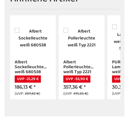
Albert
Albert
PURI,
iß
Sockelleuchte
Pollerleuchte
Lampenk
weiß 680538
weiß Typ 2221
weiß, GU
50W, mit
UVP -21,29 €
UVP -53,90 €
UVP -3,6
Adapter
186,13 €
*
357,36 €
*
30,35 
(UVP:
207,42 €
)
(UVP:
411,26 €
)
(UVP:
34,