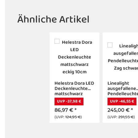
Ähnliche Artikel
Helestra Dora LED
Linealight
Deckenleuchte
ausgefallene
mattschwarz
Pendelleuchte
eckig 10cm
Zag schwarz
UVP -37,98 €
UVP -46,55 €
86,97 €
*
245,00 €
*
(UVP:
124,95 €
)
(UVP:
291,55 €
)