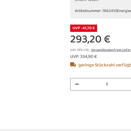
Artikelnummer:
7662410
Energie
UVP -41,70 €
293,20 €
inkl. 19% USt. ,
Versandkostenfreie Liefe
UVP
:
334,90 €
geringe Stückzahl verfüg