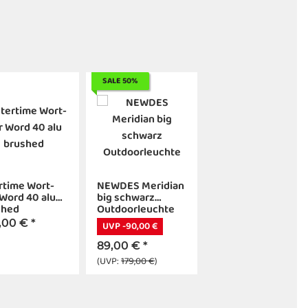
SALE 50%
rtime Wort-
NEWDES Meridian
Word 40 alu
big schwarz
shed
Outdoorleuchte
,00 €
*
UVP -90,00 €
89,00 €
*
(UVP:
179,00 €
)