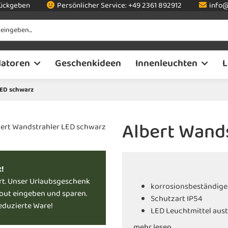
rückgeben
Persönlicher Service:
+49 2361 892912
info@
latoren
Geschenkideen
Innenleuchten
L
LED schwarz
Albert Wand
t!
rt. Unser Urlaubsgeschenk
korrosionsbeständige
kout eingeben und sparen.
Schutzart IP54
reduzierte Ware!
LED Leuchtmittel aus
...mehr lesen