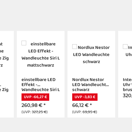
einstellbare LED
Nordlux Nestor
Inte
Effekt -
LED Wandleuchte
Uhr 
 Zig
Wandleuchte Siri L
schwarz
bru
mattschwarz
320
UVP -66,27 €
UVP -3,83 €
260,98 €
*
66,12 €
*
(UVP:
327,25 €
)
(UVP:
69,95 €
)