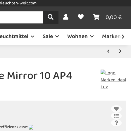
leuchten-welt.com
0,00 €
euchtmittel
Sale
Wohnen
Marken
e Mirror 10 AP4
eeffizienzklasse: