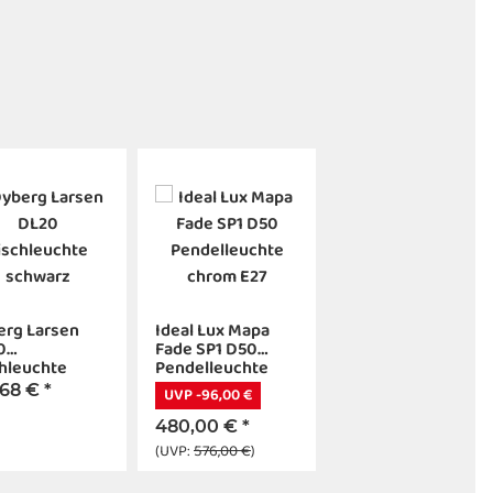
erg Larsen
Ideal Lux Mapa
0
Fade SP1 D50
hleuchte
Pendelleuchte
warz
chrom E27
,68 €
*
UVP -96,00 €
480,00 €
*
(UVP:
576,00 €
)