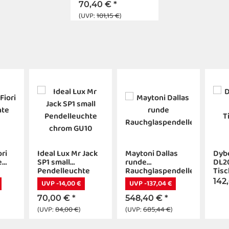
70,40 €
*
(UVP:
101,15 €
)
ri
Ideal Lux Mr Jack
Maytoni Dallas
Dyb
e
SP1 small
runde
DL2
Pendelleuchte
Rauchglaspendelleuchte
Tisc
chrom GU10
sch
142
UVP -14,00 €
UVP -137,04 €
70,00 €
*
548,40 €
*
(UVP:
84,00 €
)
(UVP:
685,44 €
)