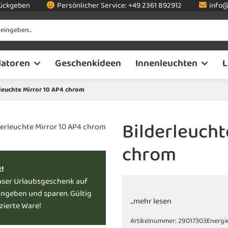
rückgeben
Persönlicher Service:
+49 2361 892912
info@
latoren
Geschenkideen
Innenleuchten
L
leuchte Mirror 10 AP4 chrom
Bilderleucht
chrom
t!
nser Urlaubsgeschenk auf
ingeben und sparen. Gültig
...mehr lesen
uzierte Ware!
Artikelnummer:
29017303
Energi