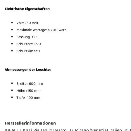
Elektrische Eigenschaften:
Volt: 230 Volt
maximale Wattage: 4 x
40
Watt
Fassung :
G9
Schutzart: IP20
Schutzklasse:
1
Abmessungen der Leuchte:
Breite : 600 mm
Höhe : 150 mm
Tiefe : 190 mm
Herstellerinformationen
IDEAL LUX s.r.l, Via Taglio Destro,, 32, Mirano (Venezia), Italien