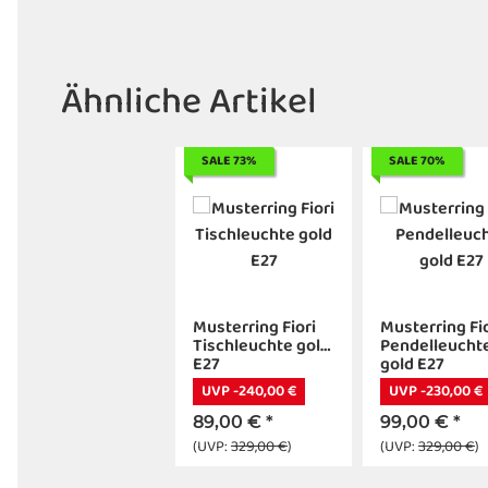
Ähnliche Artikel
SALE 73%
SALE 70%
Musterring Fiori
Musterring Fio
Tischleuchte gold
Pendelleucht
E27
gold E27
UVP -240,00 €
UVP -230,00 €
89,00 €
*
99,00 €
*
(UVP:
329,00 €
)
(UVP:
329,00 €
)