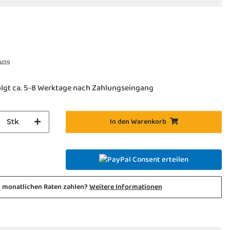
rung
olgt ca. 5-8 Werktage nach Zahlungseingang
In den Warenkorb
Stk
Consent erteilen
n monatlichen Raten zahlen?
Weitere Informationen