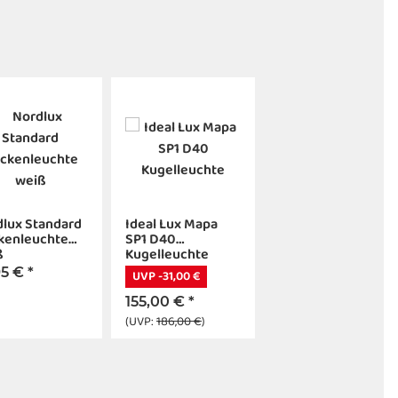
lux Standard
Ideal Lux Mapa
kenleuchte
SP1 D40
ß
Kugelleuchte
95 €
*
UVP -31,00 €
155,00 €
*
(UVP:
186,00 €
)