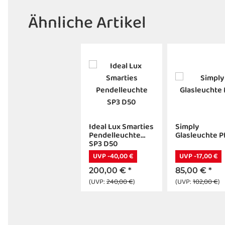
Ähnliche Artikel
Ideal Lux Smarties
Simply
Pendelleuchte
Glasleuchte P
SP3 D50
UVP -40,00 €
UVP -17,00 €
200,00 €
*
85,00 €
*
(UVP:
240,00 €
)
(UVP:
102,00 €
)