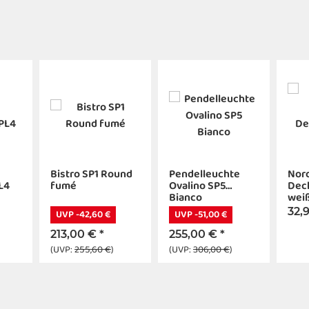
Bistro SP1 Round
Pendelleuchte
Nord
L4
fumé
Ovalino SP5
Dec
Bianco
wei
32,
UVP -42,60 €
UVP -51,00 €
213,00 €
*
255,00 €
*
(UVP:
255,60 €
)
(UVP:
306,00 €
)