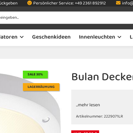
rückgeben
Persönlicher Service:
+49 2361 892912
info@
latoren
Geschenkideen
Innenleuchten
L
Bulan Decken
SALE 30%
LAGERRÄUMUNG
...mehr lesen
Artikelnummer:
2229071LR