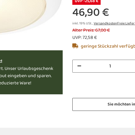
UVP -25,68 €
46,90 €
inkl. 19% USt. ,
Versandkostenfreie Liefe
Alter Preis: 67,00 €
UVP
:
72,58 €
geringe Stückzahl verfüg
t!
rt. Unser Urlaubsgeschenk
kout eingeben und sparen.
reduzierte Ware!
Sie möchten i