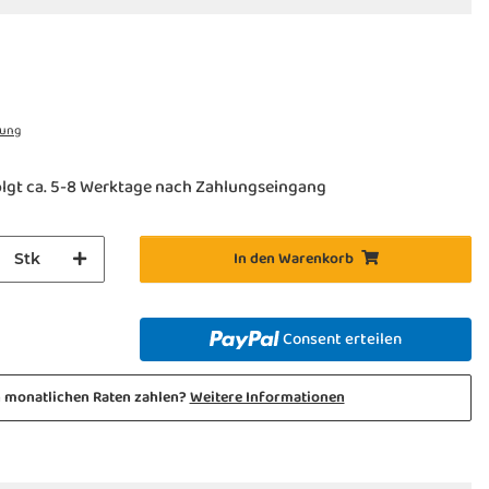
rung
olgt ca. 5-8 Werktage nach Zahlungseingang
In den Warenkorb
Stk
Consent erteilen
n monatlichen Raten zahlen?
Weitere Informationen