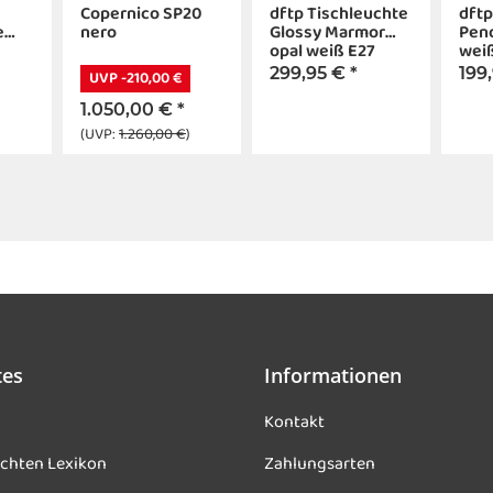
Copernico SP20
dftp Tischleuchte
dftp
e
nero
Glossy Marmor
Pen
opal weiß E27
weiß
299,95 €
*
199
UVP -210,00 €
1.050,00 €
*
(UVP:
1.260,00 €
)
tes
Informationen
Kontakt
chten Lexikon
Zahlungsarten