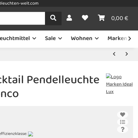
leuchten-welt.com
0,00 €
euchtmittel
Sale
Wohnen
Marken
cktail Pendelleuchte
anco
ffizienzklasse: