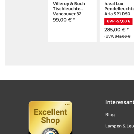
Villeroy & Boch
Ideal Lux
Tischleuchte
Pendelleucht
Vancouver 32
Aria SP1 D50
99,00 €
*
UVP -57,00 €
285,00 €
*
(UVP:
342,00 €
)
Interessan
Blog
Lampen & Leu