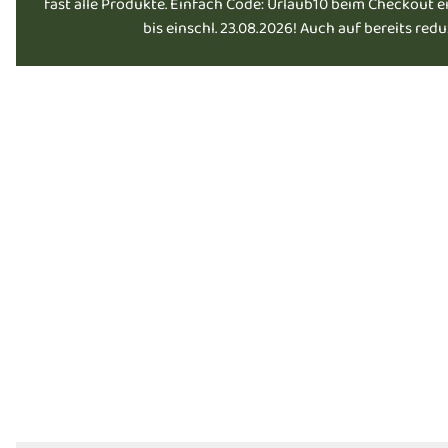
fast alle Produkte. Einfach Code: Urlaub10 beim Checkout e
bis einschl. 23.08.2026! Auch auf bereits red