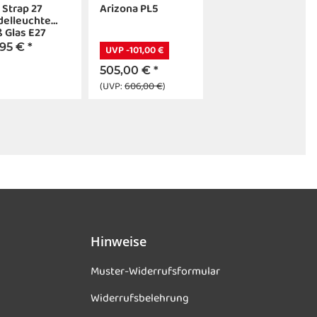
 Strap 27
Arizona PL5
delleuchte
 Glas E27
,95 €
*
UVP -101,00 €
505,00 €
*
(UVP:
606,00 €
)
Hinweise
Muster-Widerrufsformular
Widerrufsbelehrung