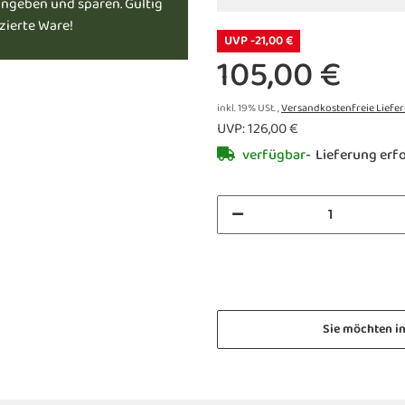
ingeben und sparen. Gültig
uzierte Ware!
UVP -21,00 €
105,00 €
inkl. 19% USt. ,
Versandkostenfreie Liefe
UVP
:
126,00 €
verfügbar
Lieferung erf
Sie möchten i