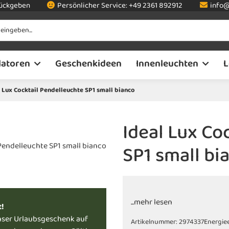
rückgeben
Persönlicher Service:
+49 2361 892912
info@
latoren
Geschenkideen
Innenleuchten
L
 Lux Cocktail Pendelleuchte SP1 small bianco
Ideal Lux Co
SP1 small bi
...mehr lesen
t!
nser Urlaubsgeschenk auf
Artikelnummer:
2974337
Energiee