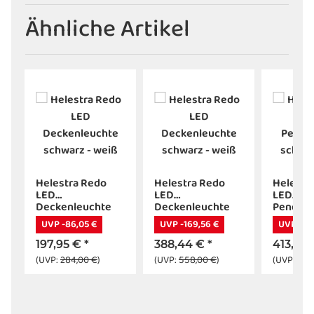
Ähnliche Artikel
Helestra Redo
Helestra Redo
Helestr
LED
LED
LED
r
Deckenleuchte
Deckenleuchte
Pendell
schwarz - weiß
schwarz - weiß
schwarz
UVP -86,05 €
UVP -169,56 €
UVP -180
197,95 €
*
388,44 €
*
413,29
(UVP:
284,00 €
)
(UVP:
558,00 €
)
(UVP:
594