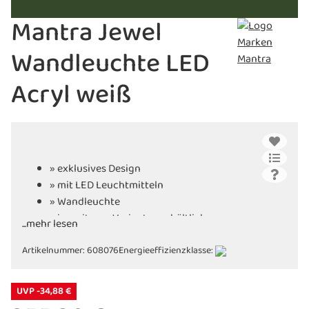
Mantra Jewel
Wandleuchte LED
Acryl weiß
» exklusives Design
» mit LED Leuchtmitteln
» Wandleuchte
» in weiteren Varianten erhältlich
...mehr lesen
Artikelnummer:
608076
Energieeffizienzklasse:
UVP -34,88 €