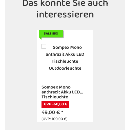
Das könnte Sie auch
interessieren
SALE 55%
Sompex Mono
anthrazit Akku LED
Tischleuchte
Outdoorleuchte
UVP -60,00 €
49,00 €
*
(UVP:
109,00 €
)