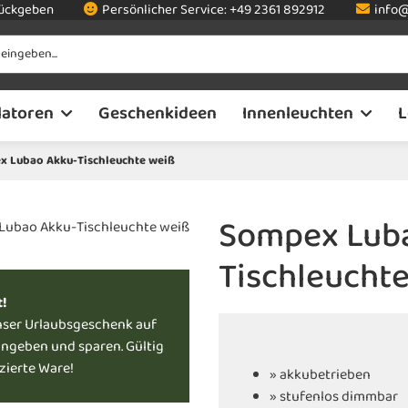
rückgeben
Persönlicher Service:
+49 2361 892912
info@
latoren
Geschenkideen
Innenleuchten
L
 Lubao Akku-Tischleuchte weiß
Sompex Lub
Tischleucht
t!
nser Urlaubsgeschenk auf
ingeben und sparen. Gültig
uzierte Ware!
» akkubetrieben
» stufenlos dimmbar