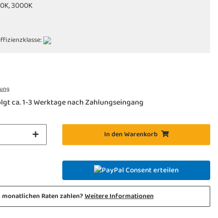
00K, 3000K
ffizienzklasse:
rung
lgt ca. 1-3 Werktage nach Zahlungseingang
In den Warenkorb
Consent erteilen
n monatlichen Raten zahlen?
Weitere Informationen