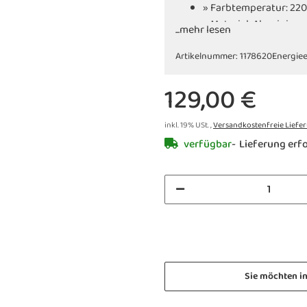
» Farbtemperatur: 22
» Material: Aluminium
...mehr lesen
Artikelnummer:
1178620
Energiee
129,00 €
inkl. 19% USt. ,
Versandkostenfreie Liefe
verfügbar
Lieferung erfo
Sie möchten i