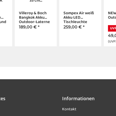
Villeroy & Boch
Sompex Air weiß
NEW
e
Bangkok Akku
Akku LED
Out
ound
Outdoor-Laterne
Tischleuchte
33 cm weiß
189,00 €
*
259,00 €
*
UVP
49,
(UVP
tes
Informationen
Kontakt