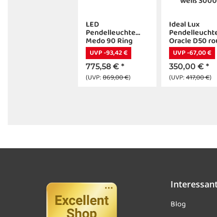
LED
Ideal Lux
Pendelleuchte
Pendelleucht
Medo 90 Ring
Oracle D50 r
weiß 3000K
UVP -93,42 €
UVP -67,00 €
775,58 €
*
350,00 €
*
(UVP:
869,00 €
)
(UVP:
417,00 €
)
Interessan
Blog