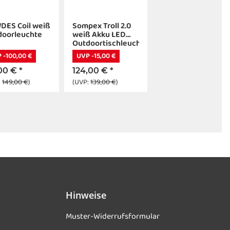
DES Coil weiß
Sompex Troll 2.0
doorleuchte
weiß Akku LED
Outdoortischleuchte
 -100,00 €
UVP -15,00 €
00 €
*
124,00 €
*
:
149,00 €
)
(UVP:
139,00 €
)
Hinweise
Muster-Widerrufsformular