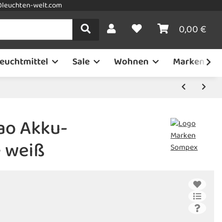
leuchten-welt.com
0,00 €
euchtmittel
Sale
Wohnen
Marken
ao Akku-
e weiß