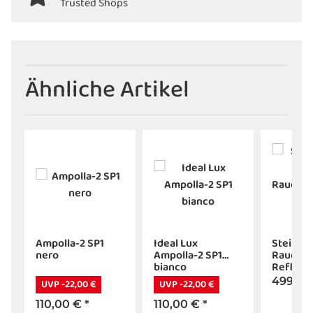
Trusted Shops
Ähnliche Artikel
Ampolla-2 SP1
Ideal Lux
Steinhau
nero
Ampolla-2 SP1
Rauchgl
bianco
Reflexi
schwarz
499,95
UVP -22,00 €
UVP -22,00 €
110,00 €
*
110,00 €
*