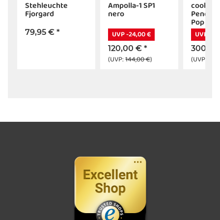
Stehleuchte
Ampolla-1 SP1
coole
lleuchte
Fjorgard
nero
Pendell
Pop SP1
79,95 €
*
UVP -24,00 €
UVP -60
120,00 €
*
300,00
(UVP:
144,00 €
)
(UVP:
360