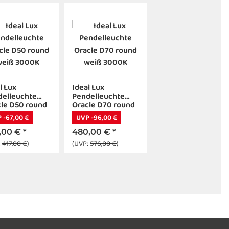
l Lux
Ideal Lux
delleuchte
Pendelleuchte
le D50 round
Oracle D70 round
ß 3000K
weiß 3000K
 -67,00 €
UVP -96,00 €
,00 €
*
480,00 €
*
:
417,00 €
)
(UVP:
576,00 €
)