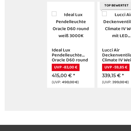
TOP BEWERTET
Ideal Lux
Lucci Air
Pendelleuchte
Deckenventil
Oracle D60 round
Climate IV We
weiß 3000K
mit LED
UVP -83,00 €
UVP -59,85 €
Beleuchtung
415,00 €
*
339,15 €
*
(UVP:
498,00 €
)
(UVP:
399,00 €
)