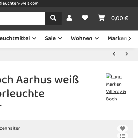
leuchten-welt.com
0,00 €
euchtmittel
Sale
Wohnen
Marken
och Aarhus weiß
rleuchte
r
zenhalter