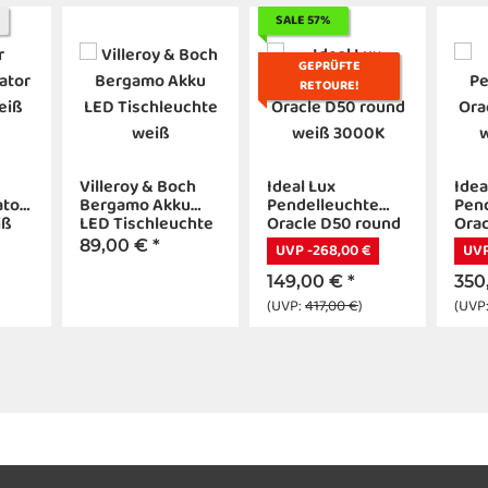
SALE 57%
GEPRÜFTE
RETOURE!
Villeroy & Boch
Ideal Lux
Idea
ator
Bergamo Akku
Pendelleuchte
Pen
iß
LED Tischleuchte
Oracle D50 round
Orac
weiß
weiß 3000K
wei
89,00 €
*
UVP -268,00 €
UVP
149,00 €
*
350
(UVP:
417,00 €
)
(UVP