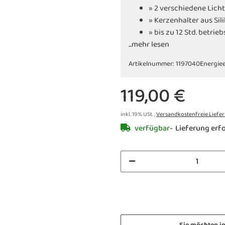
» 2 verschiedene Lich
» Kerzenhalter aus Sil
» bis zu 12 Std. betrie
...mehr lesen
» inkl. Ladekabel USB-
Artikelnummer:
1197040
Energiee
119,00 €
inkl. 19% USt. ,
Versandkostenfreie Liefe
verfügbar
Lieferung erfo