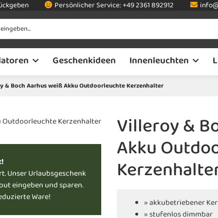
rückgeben
Persönlicher Service:
+49 2361 892912
info@
latoren
Geschenkideen
Innenleuchten
L
oy & Boch Aarhus weiß Akku Outdoorleuchte Kerzenhalter
Villeroy & B
Akku Outdoo
Kerzenhalte
t!
rt. Unser Urlaubsgeschenk
kout eingeben und sparen.
reduzierte Ware!
» akkubetriebener Ker
» stufenlos dimmbar