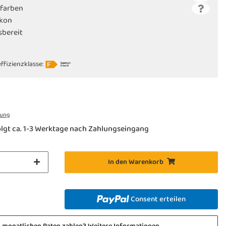
tfarben
ikon
bsbereit
C
ffizienzklasse:
rung
lgt ca. 1-3 Werktage nach Zahlungseingang
In den Warenkorb
Consent erteilen