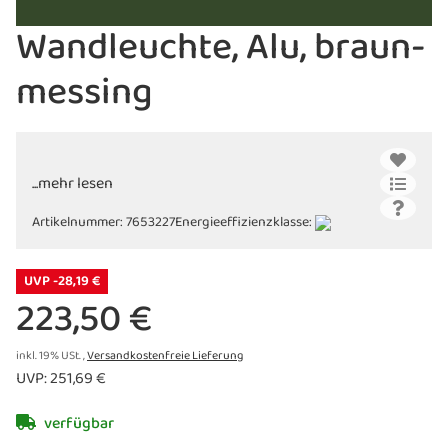
Wandleuchte, Alu, braun-
messing
...mehr lesen
Artikelnummer:
7653227
Energieeffizienzklasse:
UVP -28,19 €
223,50 €
inkl. 19% USt. ,
Versandkostenfreie Lieferung
UVP
:
251,69 €
verfügbar