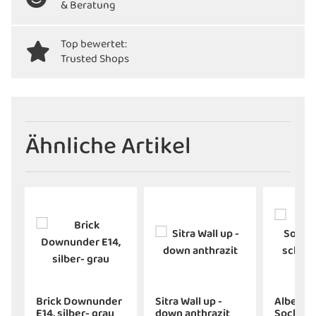
& Beratung
Top bewertet:
Trusted Shops
Ähnliche Artikel
Brick Downunder
Sitra Wall up -
Albert
E14, silber- grau
down anthrazit
Sockell