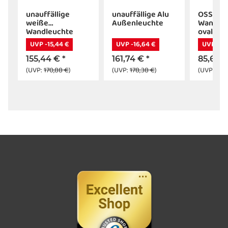
unauffällige
unauffällige Alu
OSSA R
weiße
Außenleuchte
Wandleu
Wandleuchte
oval, we
78mm, m
UVP -15,44 €
UVP -16,64 €
UVP -10,
155,44 €
*
161,74 €
*
85,68 
(UVP:
170,88 €
)
(UVP:
178,38 €
)
(UVP:
96,